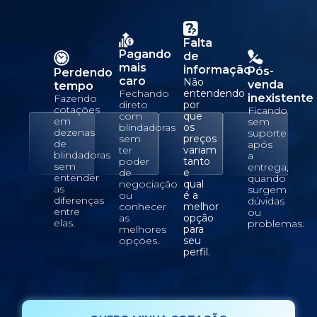
Falta
Pagando
de
mais
informação
Pós-
Perdendo
caro
Não
venda
tempo
Fechando
entendendo
inexistente
Fazendo
direto
por
cotações
Ficando
com
que
em
sem
blindadoras
os
dezenas
suporte
sem
preços
de
após
ter
variam
blindadoras
a
poder
tanto
sem
entrega,
de
e
entender
quando
negociação
qual
as
surgem
ou
é a
diferenças
dúvidas
conhecer
melhor
entre
ou
as
opção
elas.
problemas.
melhores
para
opções.
seu
perfil.