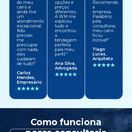
do meu
opções e
Recomendo
carro e
preços
a
ainda tive
diferentes.
empresa.
um
A WM me
Parabéns
atendimento
explicou
pela
excepcional.
tudo e
consultoria,
Não
encontrou
meu carro
precisei
a
ficou
me
blindagem
incrível!”
preocupar
perfeita
Tiago
com nada,
para meu
Lucas,
eles
perfil.”
Arquiteto
cuidaram
Ana Silva,
de tudo!”
Advogada
Carlos
Mendes,
Empresário
Como funciona