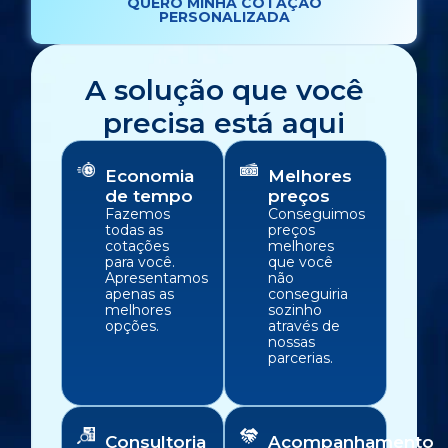
QUERO MINHA COTAÇÃO
PERSONALIZADA
A solução que você
precisa está aqui
Economia
Melhores
de tempo
preços
Fazemos
Conseguimos
todas as
preços
cotações
melhores
para você.
que você
Apresentamos
não
apenas as
conseguiria
melhores
sozinho
opções.
através de
nossas
parcerias.
Consultoria
Acompanhamento